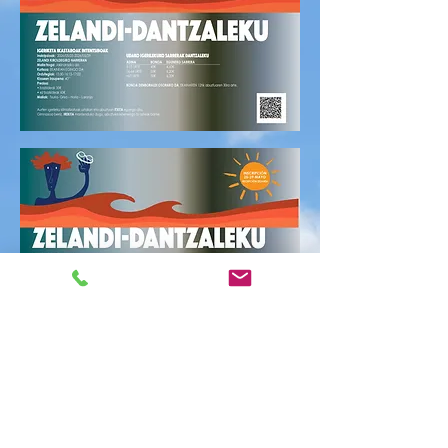
CITA PREVIA 30/05
dom, 30 may
  |  
Polideportivo Zelandi Kiroldegia