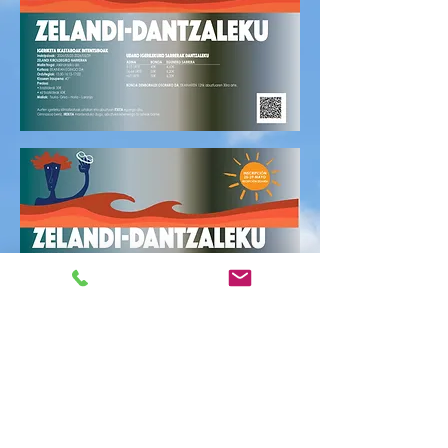
CITA PREVIA 28/07
mié, 28 jul
  |  
Polideportivo Zelandi Kiroldegia