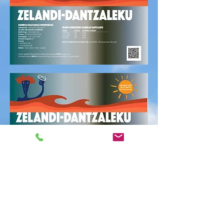
CITA PREVIA 24/09
vie, 24 sept
  |  
Polideportivo Zelandi Kiroldegia