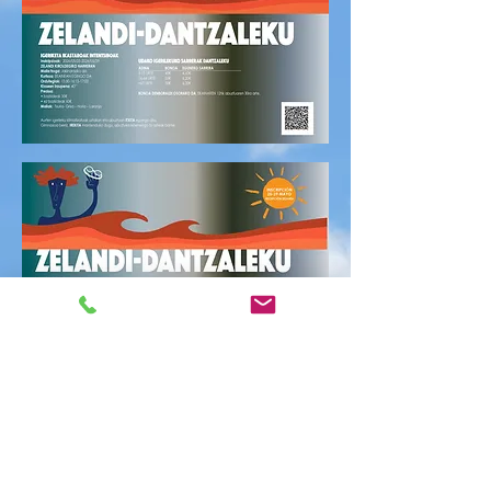
CITA PREVIA 24/07
sáb, 24 jul
  |  
Polideportivo Zelandi Kiroldegia