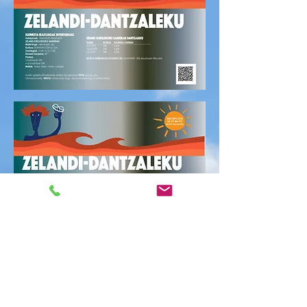
CITA PREVIA 27/06
dom, 27 jun
  |  
Polideportivo Zelandi Kiroldegia