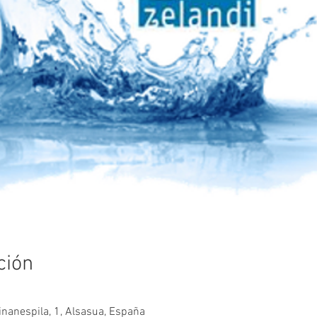
ción
minanespila, 1, Alsasua, España