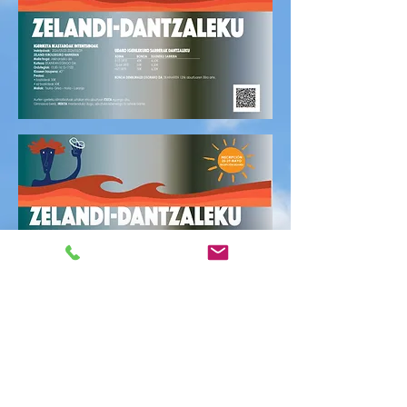
CITA PREVIA 17/10
sáb, 17 oct
  |  
Atabo altsasu, S.L.