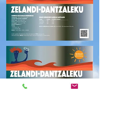
CITA PREVIA 17/02
mié, 17 feb
  |  
Polideportivo Zelandi Kiroldegia