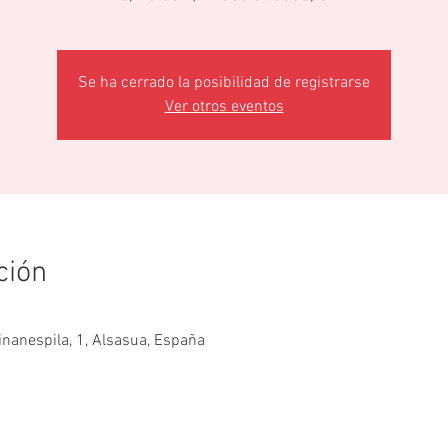
Se ha cerrado la posibilidad de registrarse
Ver otros eventos
ción
minanespila, 1, Alsasua, España