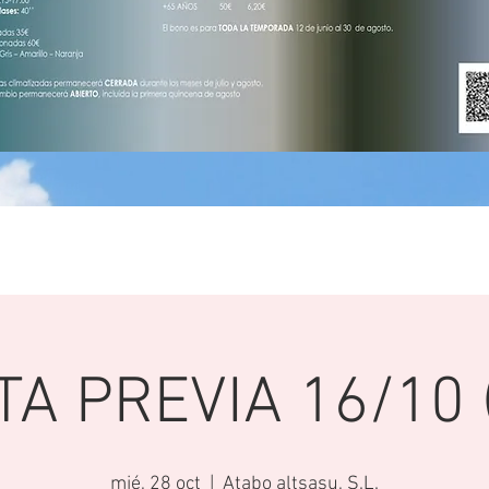
TA PREVIA 16/10 
mié, 28 oct
  |  
Atabo altsasu, S.L.