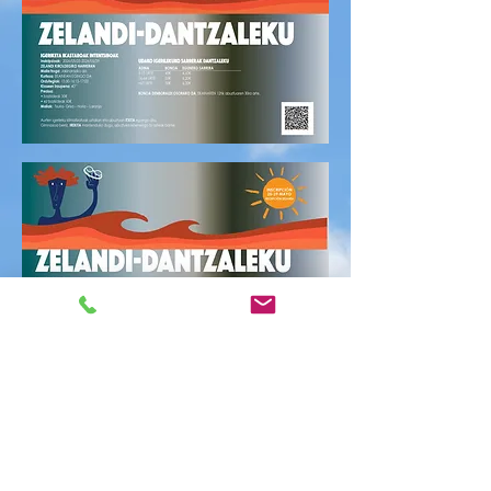
CITA PREVIA 14/05
vie, 14 may
  |  
Polideportivo Zelandi Kiroldegia