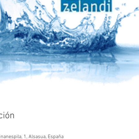
ción
minanespila, 1, Alsasua, España