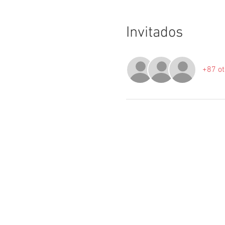
Invitados
+87 ot